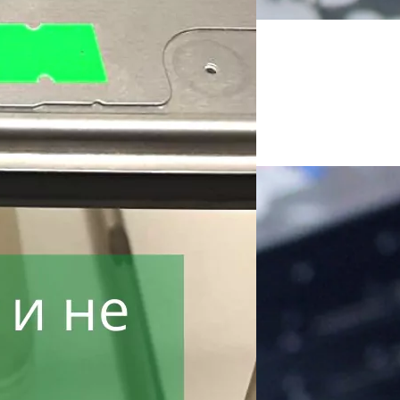
!
ли пищит.