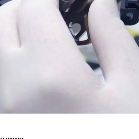
!
ли пищит.