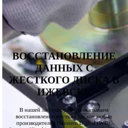
ВОССТАНОВЛЕНИЕ
ДАННЫХ С
ЖЕСТКОГО ДИСКА В
ИЖЕВСКЕ
В нашей лаборатории мы оказываем
восстановление жестких дисков любых
производителей (Western Digital (WD),