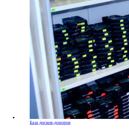
База дисков-доноров