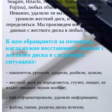
Seagate, Hitachi, Samsung, Transcend, Toshiba,
Fujitsu), любых объемов и неисправностей.
Неважно, удалили ли вы просто файлы или
уронили жесткий диск, и он перестал
определяться. Мы произведем восстановление
данных с жесткого диска в любых случаях.
К нам обращаются за помощью,
когда нужно восстановить данные с
жесткого диска в следующих
ситуациях:
– накопитель уронили, ударили, разбили, залили;
– жесткий диск не определяется, стучит, пищит, не
издает никаких звуков вообще;
– hdd отформатировали, удалили информацию;
– файлы, папки, разделы диска исчезли;