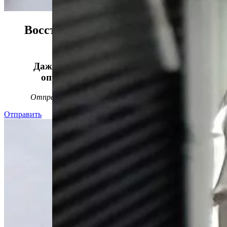
Восстанавливаем данные в 98%
случаев!
Даже, если носитель информации не
определяется, стучит или пищит.
Отправьте заявку на
бесплатную
диагностику
Отправить