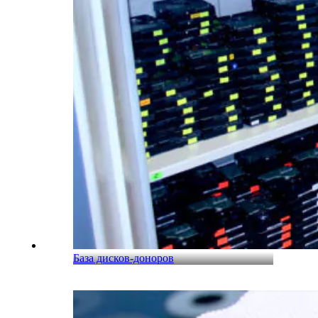
База дисков-доноров